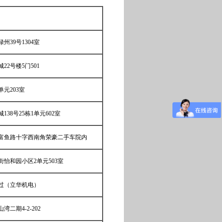
39号1304室
2号楼5门501
单元203室
38号25栋1单元602室
富鱼路十字西南角荣豪二手车院内
怡和园小区2单元503室
过（立华机电）
二期4-2-202