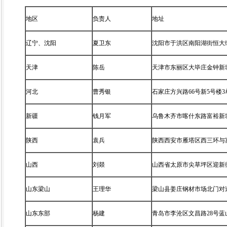
地区
负责人
地址
辽宁、沈阳
夏卫东
沈阳市于洪区南阳湖街恒大绿州
天津
陈岳
天津市东丽区大毕庄金钟新城2
河北
曹秀银
石家庄方兴路66号新5号楼3
新疆
钱月军
乌鲁木齐市喀什东路富裕新城1
陕西
袁兵
陕西西安市雁塔区西三环与
山西
刘燚
山西省太原市尖草坪区迎新街
山东梁山
王理华
梁山县姜庄钢材市场北门对
山东东部
杨建
青岛市李沧区文昌路28号蓝山湾