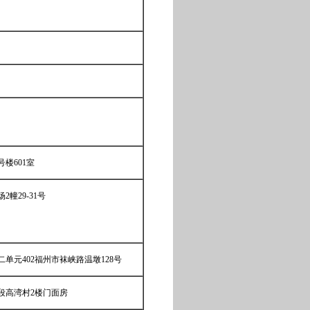
号楼601室
幢29-31号
单元402福州市袜峡路温墩128号
段高湾村2楼门面房