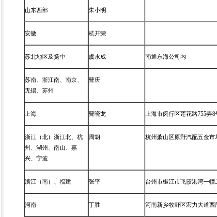
山东西部
朱小明
安徽
杭开荣
苏北地区及扬中
虞永成
南通东海公司内
苏南、浙江南、南京、
曹庆
无锡、苏州
上海
曹晓龙
上海市闵行区莲花路755弄8
浙江（北）浙江北、杭
周胡
杭州萧山区原野汽配五金市场2
州、湖州、南山、嘉
兴、宁波
浙江（南）、福建
张平
台州市椒江市飞霞港湾一幢二
河南
丁胜
河南新乡牧野区宏力大道西