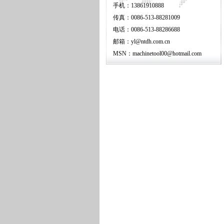
手机：13861910888
传真：0086-513-88281009
电话：0086-513-88286688
邮箱：yl@ntdh.com.cn
MSN：machinetool00@hotmail.com