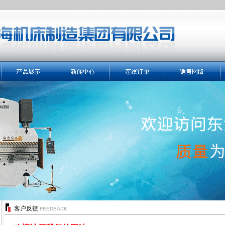
客户反馈
FEEDBACK